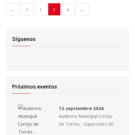
Paginación
←
1
2
3
4
→
de
entradas
Síguenos
Próximos eventos
12 septiembre 2026
Auditorio Municipal Cortijo
de Torres - Superstars 90