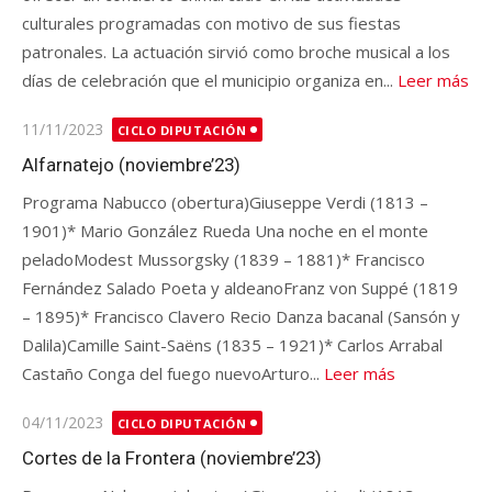
culturales programadas con motivo de sus fiestas
patronales. La actuación sirvió como broche musical a los
días de celebración que el municipio organiza en...
Leer más
Publicado
11/11/2023
CICLO DIPUTACIÓN
en
Alfarnatejo (noviembre’23)
Programa Nabucco (obertura)Giuseppe Verdi (1813 –
1901)* Mario González Rueda Una noche en el monte
peladoModest Mussorgsky (1839 – 1881)* Francisco
Fernández Salado Poeta y aldeanoFranz von Suppé (1819
– 1895)* Francisco Clavero Recio Danza bacanal (Sansón y
Dalila)Camille Saint-Saëns (1835 – 1921)* Carlos Arrabal
Castaño Conga del fuego nuevoArturo...
Leer más
Publicado
04/11/2023
CICLO DIPUTACIÓN
en
Cortes de la Frontera (noviembre’23)