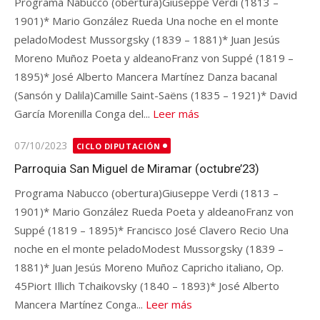
Programa Nabucco (obertura)Giuseppe Verdi (1813 –
1901)* Mario González Rueda Una noche en el monte
peladoModest Mussorgsky (1839 – 1881)* Juan Jesús
Moreno Muñoz Poeta y aldeanoFranz von Suppé (1819 –
1895)* José Alberto Mancera Martínez Danza bacanal
(Sansón y Dalila)Camille Saint-Saëns (1835 – 1921)* David
García Morenilla Conga del...
Leer más
Publicado
07/10/2023
CICLO DIPUTACIÓN
en
Parroquia San Miguel de Miramar (octubre’23)
Programa Nabucco (obertura)Giuseppe Verdi (1813 –
1901)* Mario González Rueda Poeta y aldeanoFranz von
Suppé (1819 – 1895)* Francisco José Clavero Recio Una
noche en el monte peladoModest Mussorgsky (1839 –
1881)* Juan Jesús Moreno Muñoz Capricho italiano, Op.
45Piort Illich Tchaikovsky (1840 – 1893)* José Alberto
Mancera Martínez Conga...
Leer más