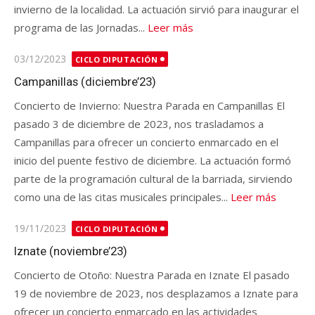
invierno de la localidad. La actuación sirvió para inaugurar el
programa de las Jornadas...
Leer más
Publicado
03/12/2023
CICLO DIPUTACIÓN
en
Campanillas (diciembre’23)
Concierto de Invierno: Nuestra Parada en Campanillas El
pasado 3 de diciembre de 2023, nos trasladamos a
Campanillas para ofrecer un concierto enmarcado en el
inicio del puente festivo de diciembre. La actuación formó
parte de la programación cultural de la barriada, sirviendo
como una de las citas musicales principales...
Leer más
Publicado
19/11/2023
CICLO DIPUTACIÓN
en
Iznate (noviembre’23)
Concierto de Otoño: Nuestra Parada en Iznate El pasado
19 de noviembre de 2023, nos desplazamos a Iznate para
ofrecer un concierto enmarcado en las actividades