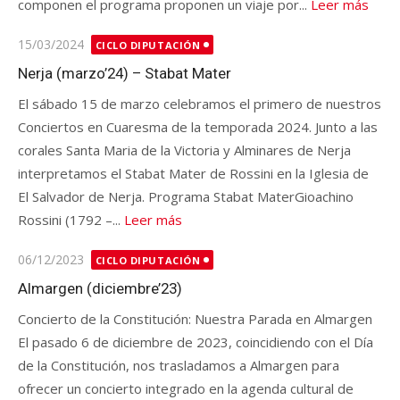
componen el programa proponen un viaje por...
Leer más
Publicado
15/03/2024
CICLO DIPUTACIÓN
en
Nerja (marzo’24) – Stabat Mater
El sábado 15 de marzo celebramos el primero de nuestros
Conciertos en Cuaresma de la temporada 2024. Junto a las
corales Santa Maria de la Victoria y Alminares de Nerja
interpretamos el Stabat Mater de Rossini en la Iglesia de
El Salvador de Nerja. Programa Stabat MaterGioachino
Rossini (1792 –...
Leer más
Publicado
06/12/2023
CICLO DIPUTACIÓN
en
Almargen (diciembre’23)
Concierto de la Constitución: Nuestra Parada en Almargen
El pasado 6 de diciembre de 2023, coincidiendo con el Día
de la Constitución, nos trasladamos a Almargen para
ofrecer un concierto integrado en la agenda cultural de