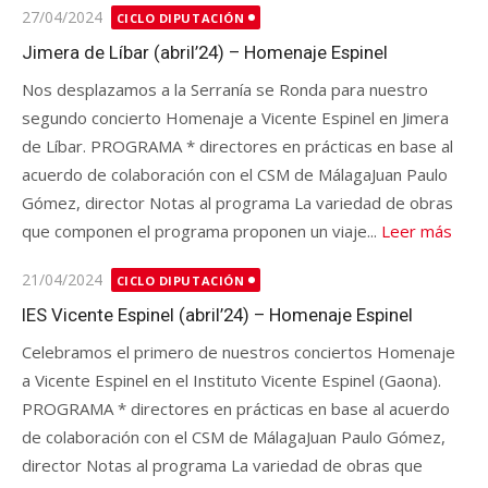
Publicado
27/04/2024
CICLO DIPUTACIÓN
en
Jimera de Líbar (abril’24) – Homenaje Espinel
Nos desplazamos a la Serranía se Ronda para nuestro
segundo concierto Homenaje a Vicente Espinel en Jimera
de Líbar. PROGRAMA * directores en prácticas en base al
acuerdo de colaboración con el CSM de MálagaJuan Paulo
Gómez, director Notas al programa La variedad de obras
que componen el programa proponen un viaje...
Leer más
Publicado
21/04/2024
CICLO DIPUTACIÓN
en
IES Vicente Espinel (abril’24) – Homenaje Espinel
Celebramos el primero de nuestros conciertos Homenaje
a Vicente Espinel en el Instituto Vicente Espinel (Gaona).
PROGRAMA * directores en prácticas en base al acuerdo
de colaboración con el CSM de MálagaJuan Paulo Gómez,
director Notas al programa La variedad de obras que