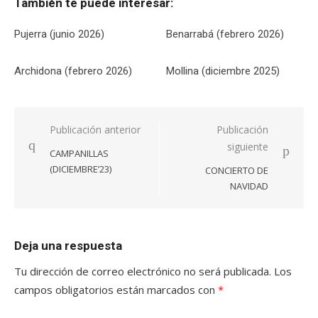
También te puede interesar:
Pujerra (junio 2026)
Benarrabá (febrero 2026)
Archidona (febrero 2026)
Mollina (diciembre 2025)
Navegación
Publicación anterior
Publicación
siguiente
de
CAMPANILLAS
entradas
(DICIEMBRE’23)
CONCIERTO DE
NAVIDAD
Deja una respuesta
Tu dirección de correo electrónico no será publicada.
Los
campos obligatorios están marcados con
*