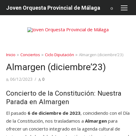
saltar
Joven Orquesta Provincial de Málaga
al
contenido
»
»
»
Inicio
Conciertos
Ciclo Diputación
Almargen (diciembre’23)
Almargen (diciembre’23)
Publicado
06/12/2023
0
en
Concierto de la Constitución: Nuestra
Parada en Almargen
El pasado
6 de diciembre de 2023
, coincidiendo con el Día
de la Constitución, nos trasladamos a
Almargen
para
ofrecer un concierto integrado en la agenda cultural de