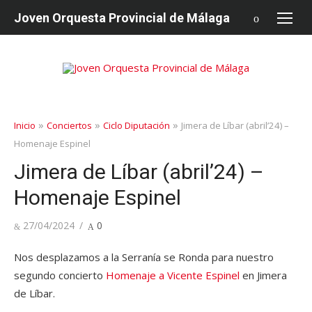
saltar
Joven Orquesta Provincial de Málaga
al
contenido
»
»
»
Inicio
Conciertos
Ciclo Diputación
Jimera de Líbar (abril’24) –
Homenaje Espinel
Jimera de Líbar (abril’24) –
Homenaje Espinel
Publicado
27/04/2024
0
en
Nos desplazamos a la Serranía se Ronda para nuestro
segundo concierto
Homenaje a Vicente Espinel
en Jimera
de Líbar.