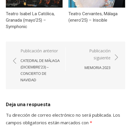
Teatro Isabel La Católica,
Teatro Cervantes, Málaga
Granada (mayo’25) –
(enero’25) – Iriscible
Symphonic
Navegación
Publicación anterior
Publicación
siguiente
de
CATEDRAL DE MÁLAGA
entradas
(DICIEMBRE’23) –
MEMORIA 2023
CONCIERTO DE
NAVIDAD
Deja una respuesta
Tu dirección de correo electrónico no será publicada.
Los
campos obligatorios están marcados con
*