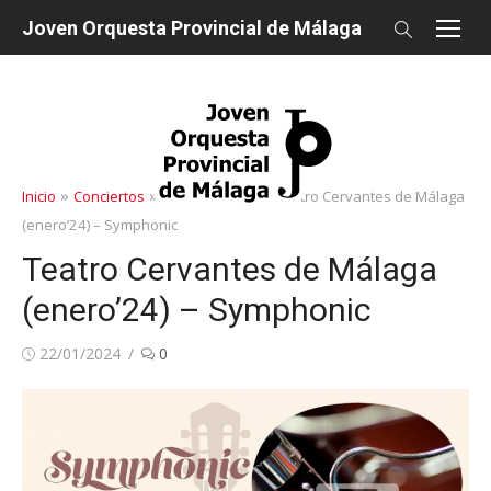
saltar
Joven Orquesta Provincial de Málaga
al
contenido
»
»
»
Inicio
Conciertos
Otras músicas
Teatro Cervantes de Málaga
(enero’24) – Symphonic
Teatro Cervantes de Málaga
(enero’24) – Symphonic
Publicado
22/01/2024
0
en