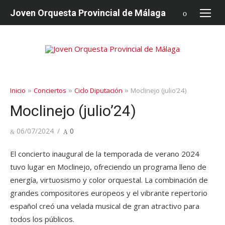
saltar
Joven Orquesta Provincial de Málaga
al
contenido
»
»
»
Inicio
Conciertos
Ciclo Diputación
Moclinejo (julio’24)
Moclinejo (julio’24)
Publicado
06/07/2024
0
en
El concierto inaugural de la temporada de verano 2024
tuvo lugar en Moclinejo, ofreciendo un programa lleno de
energía, virtuosismo y color orquestal. La combinación de
grandes compositores europeos y el vibrante repertorio
español creó una velada musical de gran atractivo para
todos los públicos.