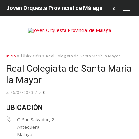
saltar
Joven Orquesta Provincial de Málaga
al
contenido
» Ubicación »
Inicio
Real Colegiata de Santa María la Mayor
Real Colegiata de Santa María
la Mayor
Publicado
26/02/2023
0
en
UBICACIÓN
C. San Salvador, 2
Antequera
Málaga