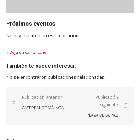
Próximos eventos
No hay eventos en esta ubicación
Deja un comentario
También te puede interesar:
No se encontraron publicaciones relacionadas.
Navegación
Publicación anterior
Publicación
siguiente
de
CATEDRÁL DE MÁLAGA
entradas
PLAZA DE LA PAZ