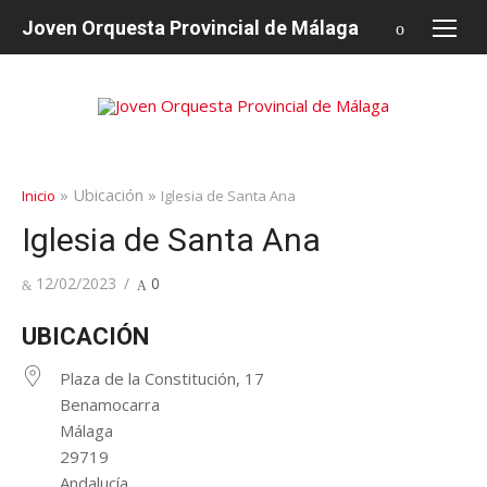
saltar
Joven Orquesta Provincial de Málaga
al
contenido
» Ubicación »
Inicio
Iglesia de Santa Ana
Iglesia de Santa Ana
Publicado
12/02/2023
0
en
UBICACIÓN
Plaza de la Constitución, 17
Benamocarra
Málaga
29719
Andalucía