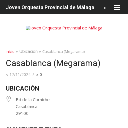
saltar
Joven Orquesta Provincial de Málaga
al
contenido
» Ubicación »
Inicio
Casablanca (Megarama)
Casablanca (Megarama)
Publicado
17/11/2024
0
en
UBICACIÓN
Bd de la Corniche
Casablanca
29100