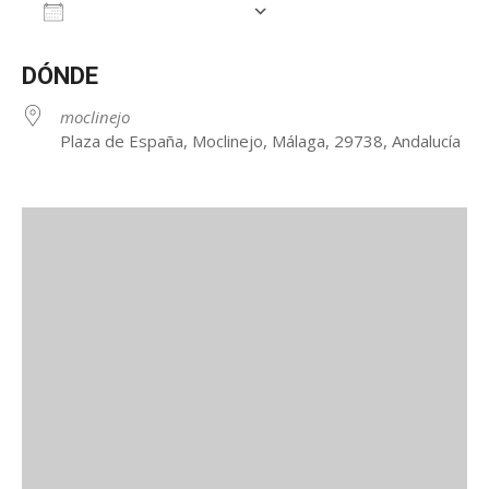
Añadir al calendario
Descargar ICS
Google Calendar
iCalendar
DÓNDE
moclinejo
Plaza de España, Moclinejo, Málaga, 29738, Andalucía