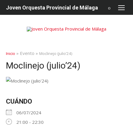
saltar
Joven Orquesta Provincial de Málaga
al
contenido
» Evento »
Inicio
Moclinejo (julio’24)
Moclinejo (julio’24)
CUÁNDO
06/07/2024
21:00 - 22:30