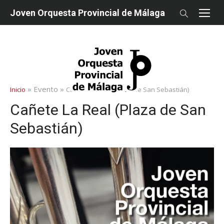
saltar
Joven Orquesta Provincial de Málaga
al
contenido
» Evento »
Inicio
Cañete La Real (Plaza de San Sebastián)
Cañete La Real (Plaza de San
Sebastián)