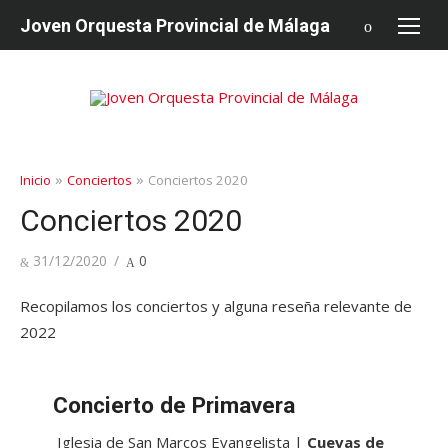
saltar
Joven Orquesta Provincial de Málaga
al
contenido
»
»
Inicio
Conciertos
Conciertos 2020
Conciertos 2020
Publicado
31/12/2020
0
en
Recopilamos los conciertos y alguna reseña relevante de
2022
Concierto de Primavera
Iglesia de San Marcos Evangelista |
Cuevas de