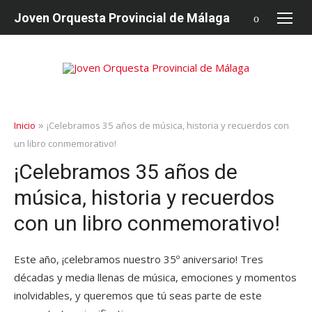
saltar
Joven Orquesta Provincial de Málaga
al
contenido
»
Inicio
¡Celebramos 35 años de música, historia y recuerdos con
un libro conmemorativo!
¡Celebramos 35 años de
música, historia y recuerdos
con un libro conmemorativo!
Este año, ¡celebramos nuestro 35º aniversario! Tres
décadas y media llenas de música, emociones y momentos
inolvidables, y queremos que tú seas parte de este