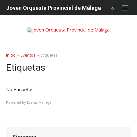
saltar
Joven Orquesta Provincial de Málaga
al
contenido
»
»
Inicio
Eventos
Etiquetas
Etiquetas
No Etiquetas
Powered by
Events Manager
Síguenos