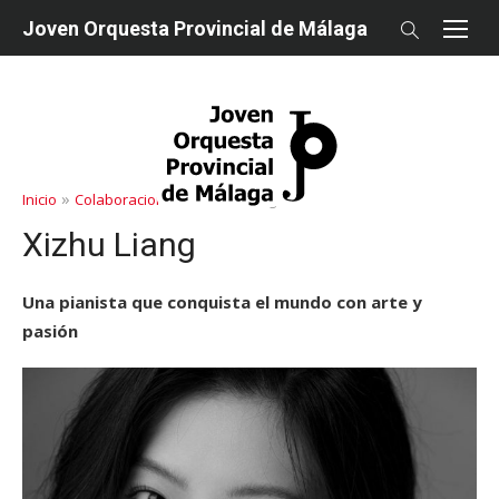
saltar
Joven Orquesta Provincial de Málaga
al
contenido
»
»
Inicio
Colaboraciones
Xizhu Liang
Xizhu Liang
Una pianista que conquista el mundo con arte y
pasión